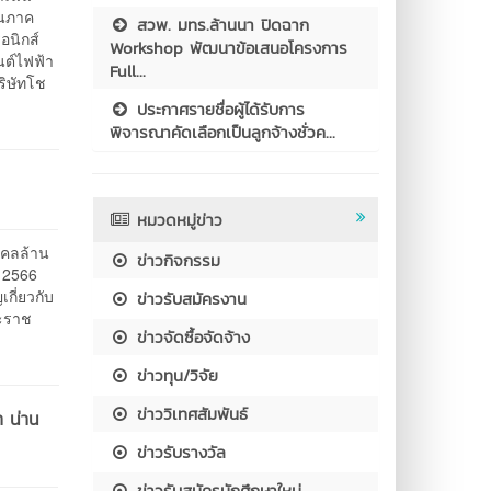
ในภาค
สวพ. มทร.ล้านนา ปิดฉาก
อนิกส์
Workshop พัฒนาข้อเสนอโครงการ
นต์ไฟฟ้า
Full...
ริษัทโช
ประกาศรายชื่อผู้ได้รับการ
พิจารณาคัดเลือกเป็นลูกจ้างชั่วค...
หมวดหมู่ข่าว
งคลล้าน
ข่าวกิจกรรม
์ 2566
กี่ยวกับ
ข่าวรับสมัครงาน
ระราช
ข่าวจัดซื้อจัดจ้าง
ข่าวทุน/วิจัย
ข่าววิเทศสัมพันธ์
า น่าน
ข่าวรับรางวัล
ข่าวรับสมัครนักศึกษาใหม่