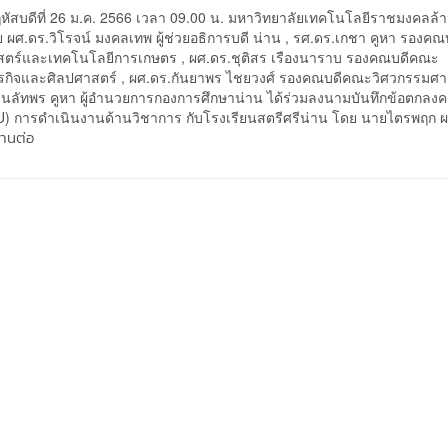
สบดีที่ 26 ม.ค. 2566 เวลา 09.00 น. มหาวิทยาลัยเทคโนโลยีราชมงคลล้
 ผศ.ดร.วิโรจน์ มงคลเทพ ผู้ช่วยอธิการบดี น่าน , รศ.ดร.เกชา คูหา รองค
สตร์และเทคโนโลยีการเกษตร , ผศ.ดร.ชุติสร เรืองนาราบ รองคณบดีคณะ
ุรกิจและศิลปศาสตร์ , ผศ.ดร.กันยาพร ไชยวงศ์ รองคณบดีคณะวิศวกรรมศา
ลัทพร คูหา ผู้อำนวยการกองการศึกษาน่าน ได้ร่วมลงนามบันทึกข้อตกลง
U) การดำเนินงานด้านวิชาการ กับโรงเรียนสตรีศรีน่าน โดย นายไตรพฤก 
่านต่อ