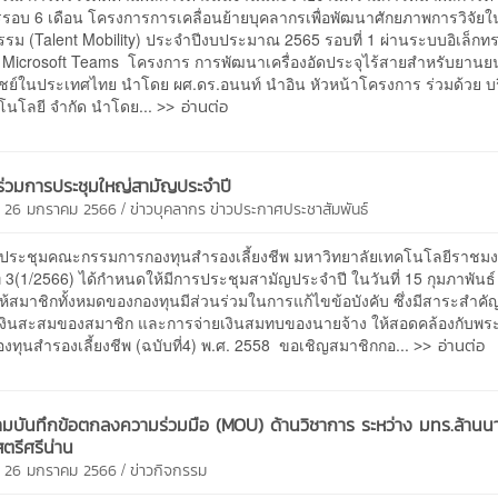
รอบ 6 เดือน โครงการการเคลื่อนย้ายบุคลากรเพื่อพัฒนาศักยภาพการวิจัย
รม (Talent Mobility) ประจำปีงบประมาณ 2565 รอบที่ 1 ผ่านระบบอิเล็กทร
 Microsoft Teams โครงการ การพัฒนาเครื่องอัดประจุไร้สายสำหรับยานย
ิชย์ในประเทศไทย นำโดย ผศ.ดร.อนนท์ นำอิน หัวหน้าโครงการ ร่วมด้วย บ
>> อ่านต่อ
คโนโลยี จำกัด นำโดย...
าร่วมการประชุมใหญ่สามัญประจำปี
/
ี 26 มกราคม 2566
ข่าวบุคลากร
ข่าวประกาศประชาสัมพันธ์
ี่ประชุมคณะกรรมการกองทุนสำรองเลี้ยงชีพ มหาวิทยาลัยเทคโนโลยีราชม
ที่ 3(1/2566) ได้กำหนดให้มีการประชุมสามัญประจำปี ในวันที่ 15 กุมภาพันธ
่อให้สมาชิกทั้งหมดของกองทุนมีส่วนร่วมในการแก้ไขข้อบังคับ ซึ่งมีสาระสำคัญเ
เงินสะสมของสมาชิก และการจ่ายเงินสมทบของนายจ้าง ให้สอดคล้องกับพ
>> อ่านต่อ
องทุนสำรองเลี้ยงชีพ (ฉบับที่4) พ.ศ. 2558 ขอเชิญสมาชิกกอ...
ามบันทึกข้อตกลงความร่วมมือ (MOU) ด้านวิชาการ ระหว่าง มทร.ล้านน
สตรีศรีน่าน
/
ี 26 มกราคม 2566
ข่าวกิจกรรม