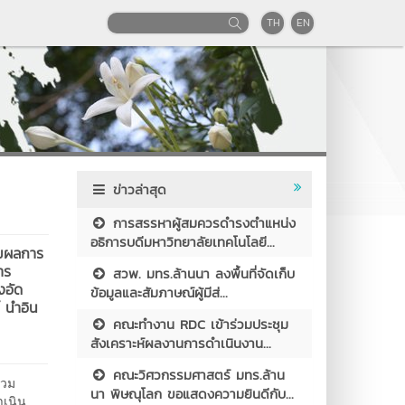
TH
EN
ข่าวล่าสุด
การสรรหาผู้สมควรดำรงตำแหน่ง
อธิการบดีมหาวิทยาลัยเทคโนโลยี...
ามผลการ
าร
สวพ. มทร.ล้านนา ลงพื้นที่จัดเก็บ
งอัด
ข้อมูลและสัมภาษณ์ผู้มีส่...
 นำอิน
คณะทำงาน RDC เข้าร่วมประชุม
สังเคราะห์ผลงานการดำเนินงาน...
คณะวิศวกรรมศาสตร์ มทร.ล้าน
่วม
นา พิษณุโลก ขอแสดงความยินดีกับ...
เนิน