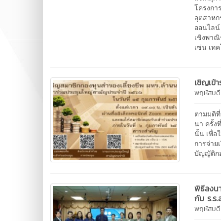
โครงการ
อุตสาหกร
ออนไลน์
เชิงพาณ
เซ่น เท
เชิญเข้
พฤหัสบด
ตามมติท
นา ครั้ง
นั้น เพื
การจ่าย
บัญญัติก
พิธีลงน
กับ ร.ร.
พฤหัสบด