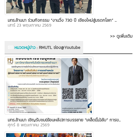
มทร.ล้านนา ร่วมกิจกรรม “งานวิ่ง 730 ปี เชียงใหม่สู่มรดกโลก” ...
เสาร์ 23 พฤษภาคม 2569
>> ดูเพิ่มเติม
หมวดหมู่ข่าว
:
RMUTL ช่อง@Youtube
มทร.ล้านนา เชิญรับชม(ย้อนหลัง)การบรรยาย “เคล็ด(ไม่)ลับ” การข...
ศุกร์ 8 พฤษภาคม 2569