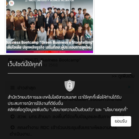
กิจกรรม “RMUTL Business Bootcamp”
เว็บไซต์นี้ใช้คุกกี้
พฤหัสบดี 1 พฤษภาคม 2568
>> ดูเพิ่มเติม
ข่าวล่าสุด
สำนักวิทยบริการและเทคโนโลยีสารสนเทศ เราใช้คุกกี้เพื่อให้ท่านได้รับ
การสรรหาผู้สมควรดำรงตำแหน่งอธิการบดีมหาวิทยาลัย
ประสบการณ์การใช้งานที่ดียิ่งขึ้น
เทคโนโลยี...
คลิกเพื่อดูข้อมูลเพิ่มเติม
"นโยบายความเป็นส่วนตัว"
และ
"นโยบายคุกกี้"
สวพ. มทร.ล้านนา ลงพื้นที่จัดเก็บข้อมูลและสัมภาษณ์ผู้มีส่...
ยอมรับ
คณะทำงาน RDC เข้าร่วมประชุมสังเคราะห์ผลงานการ
ดำเนินงาน...