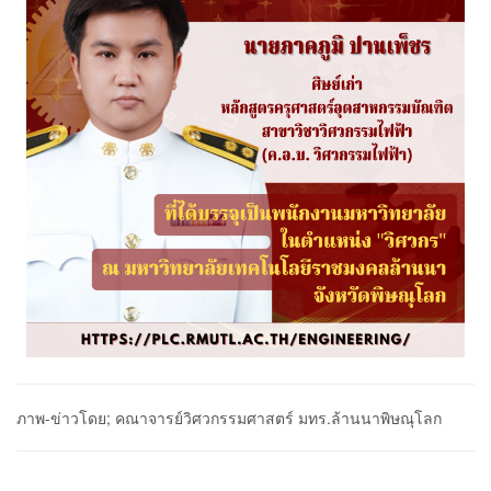
ภาพ-ข่าวโดย; คณาจารย์วิศวกรรมศาสตร์ มทร.ล้านนาพิษณุโลก